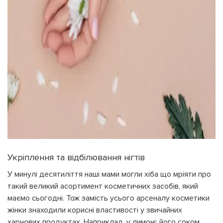
Укріплення та відбілювання нігтів
У минулі десятиліття наші мами могли хіба що мріяти про
такий великий асортимент косметичних засобів, який
маємо сьогодні. Тож замість усього арсеналу косметики
жінки знаходили корисні властивості у звичайних
харчових продуктах. Наприклад, у лимоні: його соком