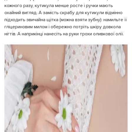
кожного разу, кутикула менше росте і ручки мають
охайний вигляд. А замість скрабу для кутикули відмінно
підходить звичайна щітка (можна взяти зубну): намильте її
гліцериновим милом і обережно потріть шкіру довкола
нігтів. А наприкінці нанесіть на руки трохи оливкової олії.