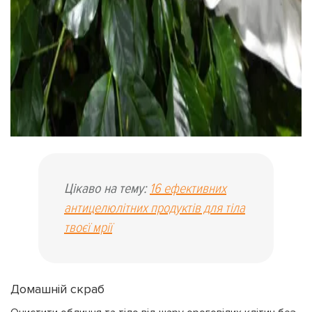
ПОВЕРНУТИСЯ
Цікаво на тему:
16 ефективних
антицелюлітних продуктів для тіла
твоєї мрії
Домашній скраб