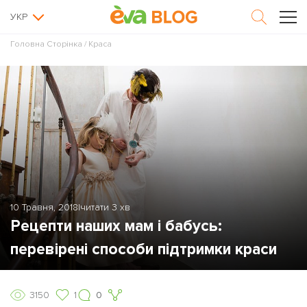
УКР
Головна Сторінка
/
Краса
10 Травня, 2018
|
читати 3 хв
Рецепти наших мам і бабусь:
перевірені способи підтримки краси
3150
1
0