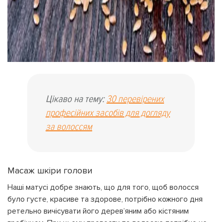
Цікаво на тему:
30 перевірених
професійних засобів для догляду
за волоссям
Масаж шкіри голови
Наші матусі добре знають, що для того, щоб волосся
було густе, красиве та здорове, потрібно кожного дня
ретельно вичісувати його дерев’яним або кістяним