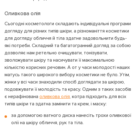
Оливкова олія
Сьогодні косметологи складають індивідуальні програми
догляду для різних типів шкіри, а різноманіття косметики
для догляду обличчя й тіла здатне задовольнити будь-
які потреби. Складний та багатогранний догляд за собою
дозволяє нам ретельно очищувати, тонізувати,
зволожувати шкіру та насичувати її максимальною
кількістю корисних речовин. А от у часи молодості наших
матусь такого широкого вибору косметики не було. Утім,
жінки у всі часи знаходили спосіб доглядати за шкірою,
подовжувати її молодість та красу. Одним з таких засобів
є нерафінована
оливкова олія
, котра підходить для всіх
типів шкіри та здатна замінити та крем, і маску:
за допомогою ватного диска нанесіть трохи оливкової
олії на шкіру обличчя, рук та тіла.