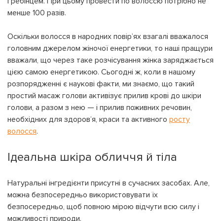
гребінцем. При цьому провести по волоссю потрібно не
менше 100 разів.
Оскільки волосся в народних повір’ях взагалі вважалося
головним джерелом жіночої енергетики, то наші пращури
вважали, що через таке розчісування жінка заряджається
цією самою енергетикою. Сьогодні ж, коли в нашому
розпорядженні є наукові факти, ми знаємо, що такий
простий масаж голови активізує прилив крові до шкіри
голови, а разом з нею — і прилив поживних речовин,
необхідних для здоров’я, краси та активного
росту
волосся
.
Ідеальна шкіра обличчя й тіла
Натуральні інгредієнти присутні в сучасних засобах. Але,
можна безпосередньо використовувати їх
безпосередньо, щоб повною мірою відчути всю силу і
можливості природи.