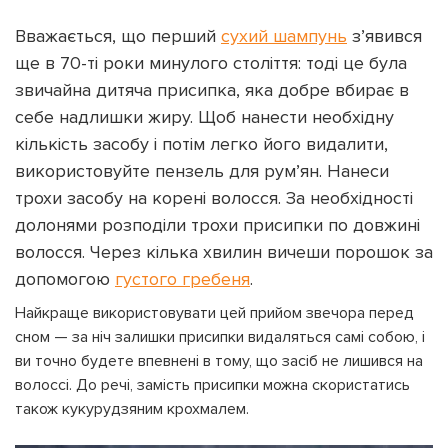
Вважається, що перший
сухий шампунь
з’явився
ще в 70-ті роки минулого століття: тоді це була
звичайна дитяча присипка, яка добре вбирає в
себе надлишки жиру. Щоб нанести необхідну
кількість засобу і потім легко його видалити,
використовуйте пензель для рум’ян. Нанеси
трохи засобу на корені волосся. За необхідності
долонями розподіли трохи присипки по довжині
волосся. Через кілька хвилин вичеши порошок за
допомогою
густого гребеня
.
Найкраще використовувати цей прийом звечора перед
сном — за ніч залишки присипки видаляться самі собою, і
ви точно будете впевнені в тому, що засіб не лишився на
волоссі. До речі, замість присипки можна скористатись
також кукурудзяним крохмалем.