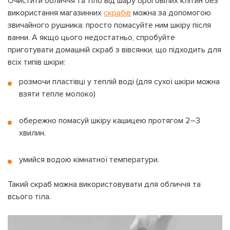
Очистити обличчя та тіло від шару ороговілих клітин без
використання магазинних
скрабів
можна за допомогою
звичайного рушника: просто помасуйте ним шкіру після
ванни. А якщо цього недостатньо, спробуйте
приготувати домашній скраб з вівсянки, що підходить для
всіх типів шкіри:
розмочи пластівці у теплій воді (для сухої шкіри можна
взяти тепле молоко)
обережно помасуй шкіру кашицею протягом 2–3
хвилин.
умийся водою кімнатної температури.
Такий скраб можна використовувати для обличчя та
всього тіла.