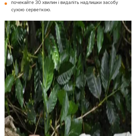
почекайте 30 хвилин і видаліть надлишки засобу
сухою серветкою.