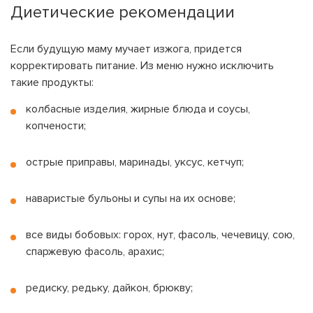
Диетические рекомендации
Если будущую маму мучает изжога, придется
корректировать
питание
. Из
меню
нужно исключить
На вашем счету
бонусов
Авторизация
такие
продукты
:
колбасные изделия, жирные блюда и соусы,
ЗАРЕГИСТРИРОВАТЬСЯ
Желаю перечислить:
копчености;
Имя пользователя:
острые приправы, маринады, уксус, кетчуп;
Номер карты лояльности:
Бонусов на счету:
наваристые бульоны и супы на их основе;
100
Кэшбек-бонусов на счету:
ВОЙТИ С ПОМОЩЬЮ СМС
все виды бобовых: горох, нут, фасоль, чечевицу, сою,
спаржевую фасоль, арахис;
ВОЙТИ С ПОМОЩЬЮ ЗВОНКА
ВЕРНУТЬСЯ К БЛОГУ
редиску, редьку, дайкон, брюкву;
ВЕРНУТЬСЯ
ПЕРЕЧИСЛИТЬ