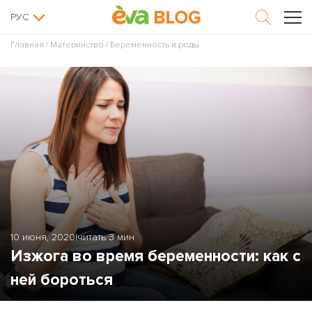
РУС
Главная
/
Материнство
/
Беременность и роды
10 июня, 2020
|
читать 3 мин
Изжога во время беременности: как с
ней бороться